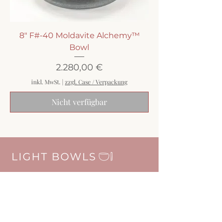
8" F#-40 Moldavite Alchemy™
Bowl
Preis
2.280,00 €
inkl. MwSt.
|
zzgl. Case / Verpackung
Nicht verfügbar
E-Mail:
info@
olivialeicht.de
Besucht uns auch hier: