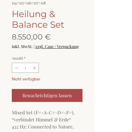
114+115+116+117+118
Heilung &
Balance Set
Preis
8.550,00 €
inkl. MwSt.
|
zzgl. Case / Verpackung
Anzahl
*
Nicht verfügbar
Benachrichtigen lassen
Mixed Set (F#-A-C#-D#-F#),
“verbindet Himmel & Erde“
432 Hz: Connected to Nature,