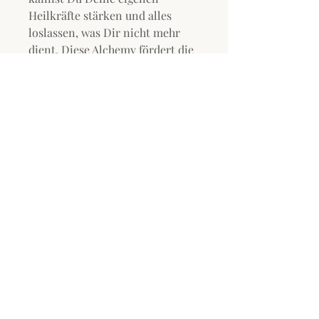
Heilkräfte stärken und alles
loslassen, was Dir nicht mehr
dient. Diese Alchemy fördert die
Entgiftung und tiefe
Entspannung und verleiht dem
Körper neue Vitalität.
Sie wirkt schützend und klärend
und bringt reinigende Energien
in Dein Zuhause und Deinen
Arbeitsplatz.
Diese Alchemy steht für: Erdung,
körperliche Heilung, Schutz,
Hautgesundheit, Detox,
Entspannung und die Weisheit
der alten Heiltraditionen.
Lemon Aura Gold Alchemy™: