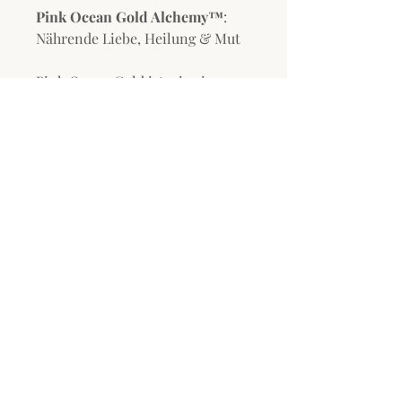
Pink Ocean Gold Alchemy™
:
Nährende Liebe, Heilung & Mut
Pink Ocean Gold ist wie eine
sanfte und nährende Umarmung
von der reinen Quelle der Liebe
selbst. Pink Ocean Gold hat aber
auch die Kraft von altersloser
Weisheit, Anmut und Heilung.
Pink Ocean Gold schwingt in der
Frequenz der Kraft des Herzens
und unterstützt Dich dabei ein
gutes Leben durch Mitgefühl und
Mut zum Ausdruck zu bringen.