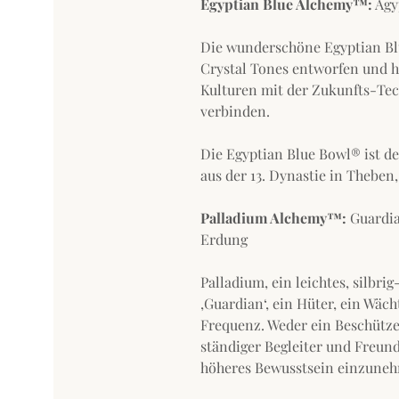
Egyptian Blue Alchemy™:
Ägy
Die wunderschöne Egyptian Bl
Crystal Tones entworfen und he
Kulturen mit der Zukunfts-Te
verbinden.
Die Egyptian Blue Bowl® ist d
aus der 13. Dynastie in Thebe
Palladium Alchemy™:
Guardi
Erdung
Palladium, ein leichtes, silbri
‚Guardian‘, ein Hüter, ein Wäc
Frequenz. Weder ein Beschütze
ständiger Begleiter und Freund
höheres Bewusstsein einzunehm