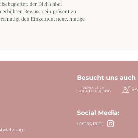
eisebegleiter, der Dich dabei
m erhöhten Bewusstsein präsent zu
 ermutigt den Einzelnen, neue, mutige
Besucht uns auch 
Social Media:
Inst
a
gram
sbelehrung