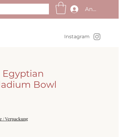
Anmelden
Insta
gram
 Egyptian
lladium Bowl
Preis
se / Verpackung