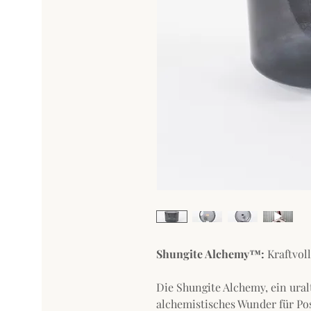
Shungite Alchemy™:
Kraftvol
Die Shungite Alchemy, ein uralt
alchemistisches Wunder für Pos