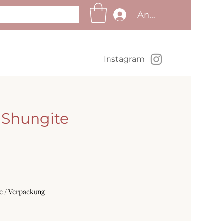
Anmelden
Insta
gram
 Shungite
Preis
se / Verpackung