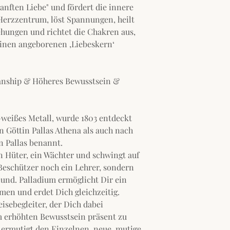
sanften Liebe" und fördert die innere
 Herzzentrum, löst Spannungen, heilt
iehungen und richtet die Chakren aus,
einen angeborenen ‚Liebeskern‘
nship & Höheres Bewusstsein &
g-weißes Metall, wurde 1803 entdeckt
 Göttin Pallas Athena als auch nach
 Pallas benannt.
in Hüter, ein Wächter und schwingt auf
Beschützer noch ein Lehrer, sondern
eund. Palladium ermöglicht Dir ein
en und erdet Dich gleichzeitig.
eisebegleiter, der Dich dabei
m erhöhten Bewusstsein präsent zu
 ermutigt den Einzelnen, neue, mutige