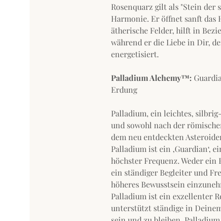
Rosenquarz gilt als "Stein der 
Harmonie. Er öffnet sanft das
ätherische Felder, hilft in Bez
während er die Liebe in Dir, d
energetisiert.
Palladium Alchemy™:
Guardia
Erdung
Palladium, ein leichtes, silbri
und sowohl nach der römischen
dem neu entdeckten Asteroiden
Palladium ist ein ‚Guardian‘, e
höchster Frequenz. Weder ein 
ein ständiger Begleiter und Fr
höheres Bewusstsein einzunehm
Palladium ist ein exzellenter R
unterstützt ständige in Deine
sein und zu bleiben. Palladium