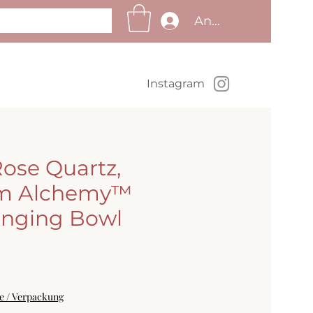
Anmelden
Insta
gram
Rose Quartz,
um Alchemy™
Singing Bowl
Preis
se / Verpackung