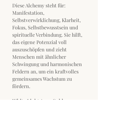
Diese Alchemy steht für:
Manifestation,
Selbstverwirklichung, Klarheit,
Fokus, Selbstbewusstsein und
spirituelle Verbindung. Sie hilft,
das eigene Potenzial voll
auszuschöpfen und zieht
Menschen mit ähnlicher
Schwingung und harmonischen
Feldern an, um ein kraftvolles
gemeinsames Wachstum zu
fördern.
White Light Aura Gold
Alchemy™:
Transzendenz &
Akasha Aufzeichnungen
Die White Light Angel Gold