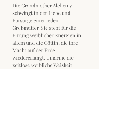
Die Grandmother Alchemy
schwingt in der Liebe und
Fürsorge einer jeden
Großmutter. Sie steht für die
Ehrung weiblicher Energien in
allem und die Göttin, die ihre
Macht auf der Erde
wiedererlangt. Umarme die
zeitlose weibliche Weisheit
Deiner Seele und die
spiralförmige DNA der
Schöpfung mit der Grandmother
Alchemy.
Diese Alchemy bringt die
göttliche Weisheit der Gaia-
Energie. Sie ist frei von
weiblichen Zyklen, zu Hause in